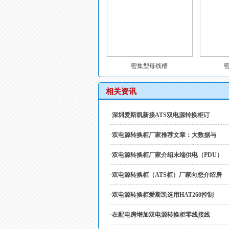
密集型母线槽
相关资讯
·
深圳爱斯凯新接ATS双电源转换柜订
·
双电源转换柜厂家推荐文章：大数据与
·
双电源转换柜厂家介绍末端供电（PDU）
·
双电源转换柜（ATS柜）厂家向您介绍房
·
双电源转换柜爱斯凯选用HAT260控制
·
在配电房增加双电源转换柜零线接线