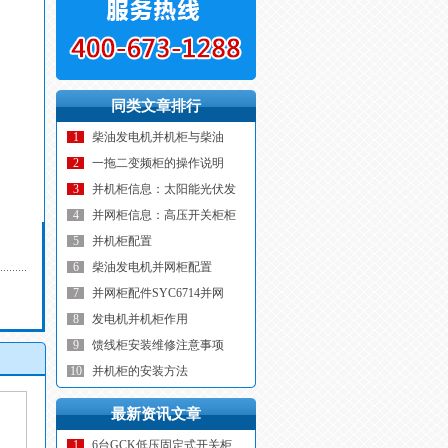
同类文章排行
1
柴油发电机并机柜与柴油
2
一拖二变频柜的操作说明
3
并机柜信息：太阳能光伏发
4
并网柜信息：高压开关柜柜
5
并机柜配置
6
柴油发电机并网柜配置
7
并网柜配件SYC6714并网
8
发电机并机柜作用
9
馈线柜安装维修注意事项
10
并机柜的安装方法
最新资讯文章
1
6台GCK低压固定式开关柜