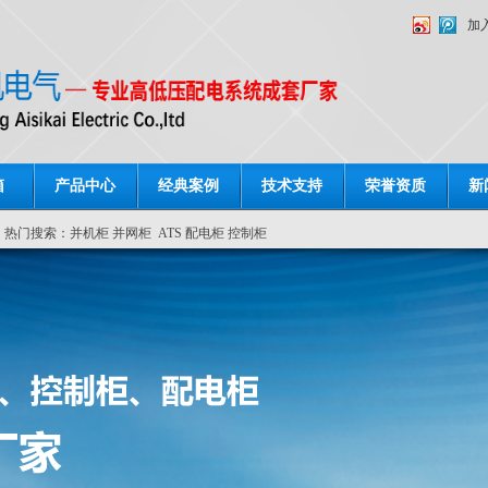
加
箱
产品中心
经典案例
技术支持
荣誉资质
新
热门搜索：
并机柜
并网柜
ATS
配电柜
控制柜