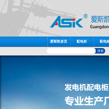
爱斯凯首页
配电柜
配电