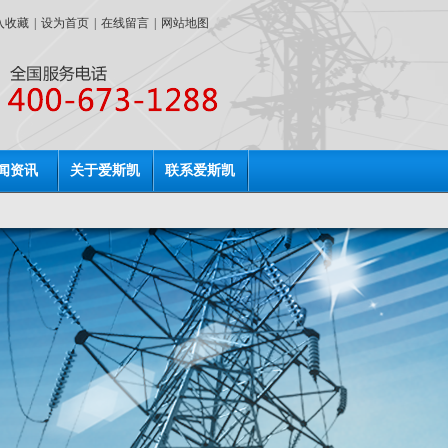
入收藏
|
设为首页
|
在线留言
|
网站地图
闻资讯
关于爱斯凯
联系爱斯凯