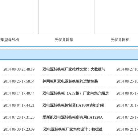
密集型母线槽
光伏并网箱
光伏并网柜
2014-08-30 23:48:19
·
双电源转换柜厂家推荐文章：大数据与
2014-08-27 18
2014-08-26 17:58:54
·
并网柜和双电源转换柜的运输包装
2014-08-25 18
2014-08-14 17:40:44
·
双电源转换柜（ATS柜）厂家向您介绍房
2014-08-05 17
2014-08-04 17:44:21
·
双电源转换柜控制器HAT600功能介绍
2014-07-31 17
2014-07-28 17:31:25
·
爱斯凯双电源转换柜所有用HAT220A
2014-07-26 17
2014-06-30 17:23:09
·
双电源转换柜厂家为您设计：数据处
2014-06-21 17