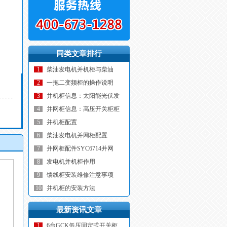
同类文章排行
1
柴油发电机并机柜与柴油
2
一拖二变频柜的操作说明
3
并机柜信息：太阳能光伏发
4
并网柜信息：高压开关柜柜
5
并机柜配置
6
柴油发电机并网柜配置
7
并网柜配件SYC6714并网
8
发电机并机柜作用
9
馈线柜安装维修注意事项
10
并机柜的安装方法
最新资讯文章
1
6台GCK低压固定式开关柜