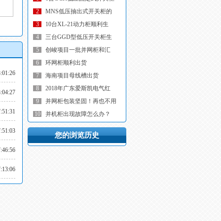
2
MNS低压抽出式开关柜的
3
10台XL-21动力柜顺利生
4
三台GGD型低压开关柜生
5
创峻项目一批并网柜和汇
6
环网柜顺利出货
:01:26
7
海南项目母线槽出货
8
2018年广东爱斯凯电气红
:04:27
9
并网柜包装坚固！再也不用
:51:31
10
并机柜出现故障怎么办？
:51:03
您的浏览历史
:46:56
:13:06